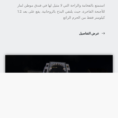
استمتع بالفخامة والراحة التي لا مثيل لها في فندق موطن لمار
للأجنحة الفاخرة، حيث يلتقي البذخ بالروحانية. يقع على بعد 1.2
كيلومتر فقط من الحرم الرائع
عرض التفاصيل